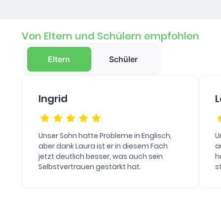
Von Eltern und Schülern empfohlen
Eltern
Schüler
Ingrid
L
Unser Sohn hatte Probleme in Englisch,
U
aber dank Laura ist er in diesem Fach
a
jetzt deutlich besser, was auch sein
h
Selbstvertrauen gestärkt hat.
s