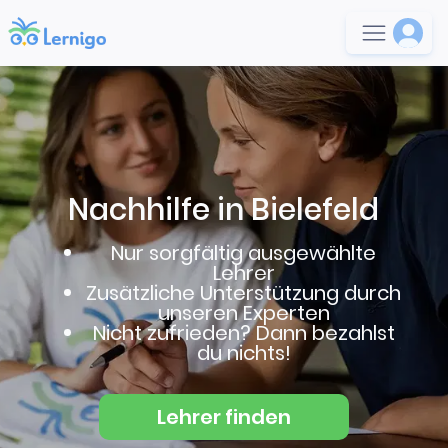
Nachhilfe in Bielefeld
Nur sorgfältig ausgewählte
Lehrer
Zusätzliche Unterstützung durch
unseren Experten
Nicht zufrieden? Dann bezahlst
du nichts!
Lehrer finden